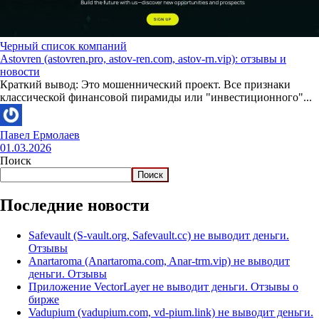
Черный список компаний
Astovren (astovren.pro, astov-ren.com, astov-rn.vip): отзывы и
новости
Краткий вывод: Это мошеннический проект. Все признаки
классической финансовой пирамиды или "инвестиционного"...
Павел Ермолаев
01.03.2026
Поиск
Поиск
Последние новости
Safevault (S-vault.org, Safevault.cc) не выводит деньги.
Отзывы
Anartaroma (Anartaroma.com, Anar-trm.vip) не выводит
деньги. Отзывы
Приложение VectorLayer не выводит деньги. Отзывы о
бирже
Vadupium (vadupium.com, vd-pium.link) не выводит деньги.