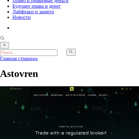
Право и цифровые деньги
Будущее права и денег
Лайфхаки и защита
Новости
Главная страница
Astovren