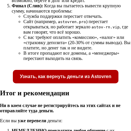
возможно, берете в долг или кредит.
Финал (Слив):
Когда вы пытаетесь вывести крупную
сумму, начинаются проблемы:
Служба поддержки перестает отвечать.
Сайт (например,
) перестает
astovren.pro
открываться, но работает зеркало
, где
astov-rn.vip
вам говорят, что всё хорошо.
С вас требуют оплатить «комиссию», «налог» или
«страховку депозита» (20-30% от суммы вывода). Вы
платите, но денег так и не видите.
В итоге пропадают все домены, а «менеджеры»
перестают выходить на связь.
Узнать, как вернуть деньги из Astovren
Итог и рекомендации
Ни в коем случае не регистрируйтесь на этих сайтах и не
отправляйте туда деньги.
Получите бесплатную консультацию по возвр
Если вы
уже перевели
деньги:
средств
НЕМЕДЛЕННО прекратите любое общение
с их