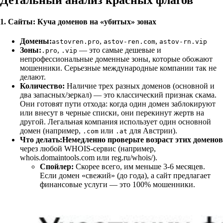
1. Сайты: Куча доменов на «убитых» зонах
Домены:
,
,
astovren.pro
astov-ren.com
astov-rn.vip
Зоны:
,
— это самые дешевые и
.pro
.vip
непрофессиональные доменные зоны, которые обожают
мошенники. Серьезные международные компании так не
делают.
Количество:
Наличие трех разных доменов (основной и
два запасных/зеркал) — это классический признак скама.
Они готовят пути отхода: когда один домен заблокируют
или внесут в черные списки, они перекинут жертв на
другой. Легальная компания использует один основной
домен (например,
или
для Австрии).
.com
.at
Что делать:
Немедленно проверьте возраст этих доменов
через любой WHOIS-сервис (например,
whois.domaintools.com или reg.ru/whois/).
Спойлер:
Скорее всего, им меньше 3-6 месяцев.
Если домен «свежий» (до года), а сайт предлагает
финансовые услуги — это 100% мошенники.