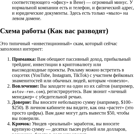
соответствующего «офису» в Вене) — огромный минус. У
нормальной компании есть и телефон, и физический адрес,
и юридические документы. Здесь есть только «мыло» на
левом домене.
Схема работы (Как вас разводят)
Это типичный «инвестиционный» скам, который сейчас
заполонил интернет:
Приманка:
Вам обещают пассивный доход, прибыльный
трейдинг, инвестиции в криптовалюту или
высокодоходные проекты. Рекламу можно встретить в
соцсетях (YouTube, Instagram, TikTok) с участием фейковых
знаменитостей или обычных людей, которым «повезло».
Вовлечение:
Вы заходите на один из их сайтов (например,
), регистрируетесь. Вам звонит «личный
astov-ren.com
менеджер» с убедительной речью.
Доверие:
Вы вносите небольшую сумму (например, $100–
$250). В личном кабинете вы видите, как она «растет» (это
просто цифры). Вам даже могут дать вывести $50, чтобы
вы поверили.
Крючок:
Увидев «реальный» заработок, вы вносите
крупную сумму — десятки тысяч рублей или долларов,