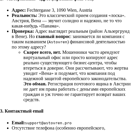
Адрес:
Fechtergasse 3, 1090 Wien, Austria
Реальность:
Это классический прием создания «лоска».
Австрия, Вена — звучит солидно и надежно, не то что
какая-нибудь «Панама».
Проверка:
Адрес выглядит реальным (район Альзергрунд
в Вене). Но
главный вопрос
: занимается ли компания с
таким названием (
) финансовой деятельностью
Astovren
по этому адресу?
Скорее всего, нет.
Мошенники часто арендуют
виртуальный офис или просто копируют адрес
реально существующего бизнес-центра, чтобы
втереться в доверие. Они рассчитывают, что жертва
увидит «Вена» и подумает, что компания под
надежной защитой европейского законодательства.
Это обман.
Регистрация почтового ящика в Австрии
не дает им права работать с деньгами европейских
граждан и уж точно не гарантирует возврат ваших
средств.
3. Контактный email
Email:
support@astovren.pro
Отсутствие телефона (особенно европейского,