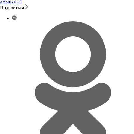
#Astovren
1
Поделиться