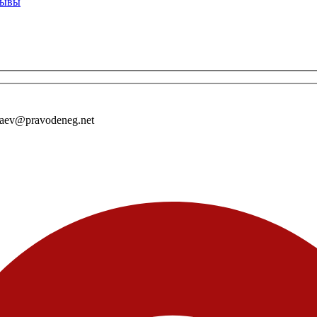
тзывы
laev@pravodeneg.net