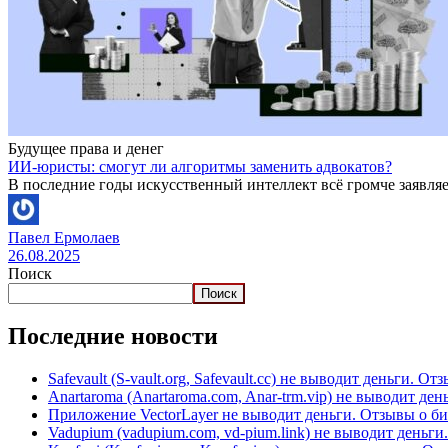
Будущее права и денег
ИИ-юристы: смогут ли алгоритмы заменить адвокатов?
В последние годы искусственный интеллект всё громче заявляет
Павел Ермолаев
26.08.2025
Поиск
Поиск
Последние новости
Safevault (S-vault.org, Safevault.cc) не выводит деньги. От
Anartaroma (Anartaroma.com, Anar-trm.vip) не выводит де
Приложение VectorLayer не выводит деньги. Отзывы о б
Vadupium (vadupium.com, vd-pium.link) не выводит деньг