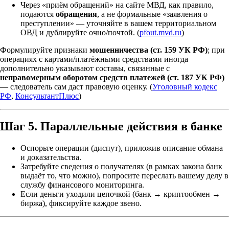
Через «приём обращений» на сайте МВД, как правило,
подаются
обращения
, а не формальные «заявления о
преступлении» — уточняйте в вашем территориальном
ОВД и дублируйте очно/почтой. (
pfout.mvd.ru
)
Формулируйте признаки
мошенничества (ст. 159 УК РФ)
; при
операциях с картами/платёжными средствами иногда
дополнительно указывают составы, связанные с
неправомерным оборотом средств платежей (ст. 187 УК РФ)
— следователь сам даст правовую оценку. (
Уголовный кодекс
РФ
,
КонсультантПлюс
)
Шаг 5. Параллельные действия в банке
Оспорьте операции (диспут), приложив описание обмана
и доказательства.
Затребуйте сведения о получателях (в рамках закона банк
выдаёт то, что можно), попросите переслать вашему делу в
службу финансового мониторинга.
Если деньги уходили цепочкой (банк → криптообмен →
биржа), фиксируйте каждое звено.