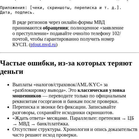
Приложения: [чеки, скриншоты, переписка и т. д.].

В ряде регионов через онлайн-формы МВД
принимаются
обращения
; полноценное «заявление
о преступлении» подавайте очно/по телефону 102/
почтой, чтобы гарантированно получить номер
КУСП. (
pfout.mvd.ru
)
Частые ошибки, из-за которых теряют
деньги
Выплаты «налогов/страховок/AML/KYC» за
«разблокировку вывода». Это
классическая уловка
мошенников
— переводите только по официальным
реквизитам госорганов и банкам после проверки.
Переписка и звонки без фиксации. Записывайте
разговоры, сохраняйте исходники скриншотов.
«Ждать ответа» месяцами. Параллельте: претензия → ЦБ
→ МВД → банк/платёжка.
Отсутствие структуры. Хронология и опись доказательств
часто решают исход проверки.