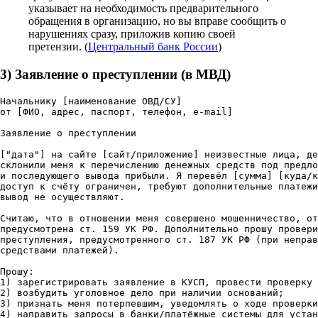
указывает на необходимость предварительного
обращения в организацию, но вы вправе сообщить о
нарушениях сразу, приложив копию своей
претензии. (
Центральный банк России
)
3) Заявление о преступлении (в МВД)
Начальнику [наименование ОВД/СУ]

от [ФИО, адрес, паспорт, телефон, e-mail]

Заявление о преступлении

["дата"] на сайте [сайт/приложение] неизвестные лица, де
склонили меня к перечислению денежных средств под предло
и последующего вывода прибыли. Я перевёл [сумма] [куда/к
доступ к счёту ограничен, требуют дополнительные платежи
вывод не осуществляют.

Считаю, что в отношении меня совершено мошенничество, от
предусмотрена ст. 159 УК РФ. Дополнительно прошу провери
преступления, предусмотренного ст. 187 УК РФ (при неправ
средствами платежей).

Прошу:

1) зарегистрировать заявление в КУСП, провести проверку 
2) возбудить уголовное дело при наличии оснований;

3) признать меня потерпевшим, уведомлять о ходе проверки
4) направить запросы в банки/платёжные системы для устан