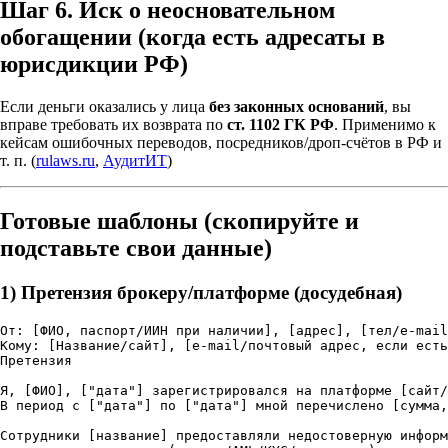
Шаг 6.
Иск о неосновательном
обогащении
(когда есть адресаты в
юрисдикции РФ)
Если деньги оказались у лица
без законных оснований
, вы
вправе требовать их возврата по
ст. 1102 ГК РФ
. Применимо к
кейсам ошибочных переводов, посредников/дроп-счётов в РФ и
т. п. (
rulaws.ru
,
АудитИТ
)
Готовые шаблоны (скопируйте и
подставьте свои данные)
1) Претензия брокеру/платформе (досудебная)
От: [ФИО, паспорт/ИИН при наличии], [адрес], [тел/e-mail
Кому: [Название/сайт], [e-mail/почтовый адрес, если есть
Претензия

Я, [ФИО], ["дата"] зарегистрировался на платформе [сайт/
В период с ["дата"] по ["дата"] мной перечислено [сумма,
Сотрудники [название] предоставляли недостоверную информ