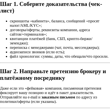
Шаг 1. Соберите доказательства (чек-
лист)
скриншоты «кабинета», баланса, сообщений «просят
налог/AML/KYC»;
договоры/оферты, реквизиты компании, адреса
сайтов/«терминалов»;
квитанции платёжей (банк, СБП, крипто-биржи/
экченджи);
переписка с менеджерами (чат, почта, мессенджеры);
аудиозаписи звонков (если есть);
файл хронологии: суммы, даты, что обещали/что просили.
Шаг 2. Направьте
претензию
брокеру и
платёжному посреднику
Даже если это «фейковая» компания, письменная претензия
фиксирует вашу позицию и идёт в пакет доказательств.
Отправляйте на e-mail и
заказным письмом
по адресу из
политики/оферты (если указаны).