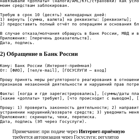
навязывали «доплаты» (налоги/AML/KYC/страховки) как усло
моим средствам заблокирован.

Требую в срок 10 (десять) календарных дней:

1) вернуть [сумма, валюта] на реквизиты: [реквизиты];

2) предоставить полный отчёт по операциям и основания бл
В случае отказа/молчания обращусь в Банк России, МВД и в
Приложения: [перечень доказательств].

2) Обращение в Банк России
Кому: Банк России (Интернет-приёмная)

От: [ФИО], [тел/e-mail], [ГОСУСЛУГИ — вход]

Прошу принять меры регуляторного реагирования в отношени
признаков незаконной деятельности и нарушений прав потре
Факты: [когда и где зарегистрировались], [суммы/даты пла
[какие «доплаты» требуют], [что происходит с выводом], [
Прошу: 1) проверить законность деятельности; 2) направит
устранении нарушений/возврате средств; 3) уведомить меня
Приложения: скриншоты, чеки, переписка.

Примечание: при подаче через
Интернет-приёмную
требуется авторизация через Госуслуги; регулятор