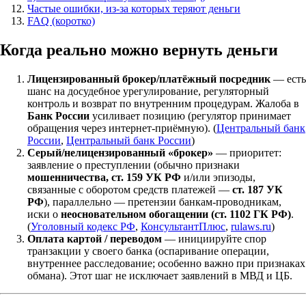
Частые ошибки, из-за которых теряют деньги
FAQ (коротко)
Когда реально можно вернуть деньги
Лицензированный брокер/платёжный посредник
— есть
шанс на досудебное урегулирование, регуляторный
контроль и возврат по внутренним процедурам. Жалоба в
Банк России
усиливает позицию (регулятор принимает
обращения через интернет-приёмную). (
Центральный банк
России
,
Центральный банк России
)
Серый/нелицензированный «брокер»
— приоритет:
заявление о преступлении (обычно признаки
мошенничества, ст. 159 УК РФ
и/или эпизоды,
связанные с оборотом средств платежей —
ст. 187 УК
РФ
), параллельно — претензии банкам-проводникам,
иски о
неосновательном обогащении (ст. 1102 ГК РФ)
.
(
Уголовный кодекс РФ
,
КонсультантПлюс
,
rulaws.ru
)
Оплата картой / переводом
— инициируйте спор
транзакции у своего банка (оспаривание операции,
внутреннее расследование; особенно важно при признаках
обмана). Этот шаг не исключает заявлений в МВД и ЦБ.