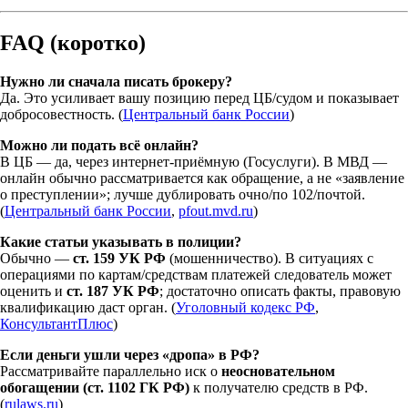
FAQ (коротко)
Нужно ли сначала писать брокеру?
Да. Это усиливает вашу позицию перед ЦБ/судом и показывает
добросовестность. (
Центральный банк России
)
Можно ли подать всё онлайн?
В ЦБ — да, через интернет-приёмную (Госуслуги). В МВД —
онлайн обычно рассматривается как обращение, а не «заявление
о преступлении»; лучше дублировать очно/по 102/почтой.
(
Центральный банк России
,
pfout.mvd.ru
)
Какие статьи указывать в полиции?
Обычно —
ст. 159 УК РФ
(мошенничество). В ситуациях с
операциями по картам/средствам платежей следователь может
оценить и
ст. 187 УК РФ
; достаточно описать факты, правовую
квалификацию даст орган. (
Уголовный кодекс РФ
,
КонсультантПлюс
)
Если деньги ушли через «дропа» в РФ?
Рассматривайте параллельно иск о
неосновательном
обогащении (ст. 1102 ГК РФ)
к получателю средств в РФ.
(
rulaws.ru
)