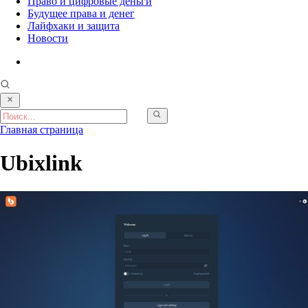
Право и цифровые деньги
Будущее права и денег
Лайфхаки и защита
Новости
Главная страница
Ubixlink