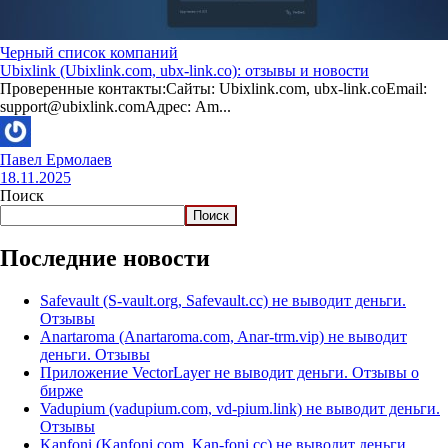
Черный список компаний
Ubixlink (Ubixlink.com, ubx-link.co): отзывы и новости
Проверенные контакты:Сайты: Ubixlink.com, ubx-link.coEmail:
support@ubixlink.comАдрес: Am...
Павел Ермолаев
18.11.2025
Поиск
Поиск
Последние новости
Safevault (S-vault.org, Safevault.cc) не выводит деньги.
Отзывы
Anartaroma (Anartaroma.com, Anar-trm.vip) не выводит
деньги. Отзывы
Приложение VectorLayer не выводит деньги. Отзывы о
бирже
Vadupium (vadupium.com, vd-pium.link) не выводит деньги.
Отзывы
Kanfoni (Kanfoni.com, Kan-foni.cc) не выводит деньги.