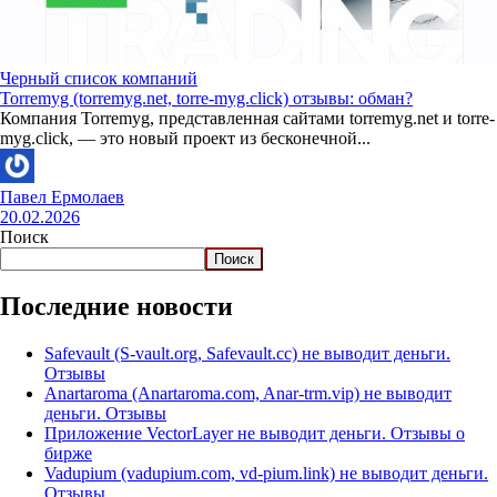
Черный список компаний
Torremyg (torremyg.net, torre-myg.click) отзывы: обман?
Компания Torremyg, представленная сайтами torremyg.net и torre-
myg.click, — это новый проект из бесконечной...
Павел Ермолаев
20.02.2026
Поиск
Поиск
Последние новости
Safevault (S-vault.org, Safevault.cc) не выводит деньги.
Отзывы
Anartaroma (Anartaroma.com, Anar-trm.vip) не выводит
деньги. Отзывы
Приложение VectorLayer не выводит деньги. Отзывы о
бирже
Vadupium (vadupium.com, vd-pium.link) не выводит деньги.
Отзывы