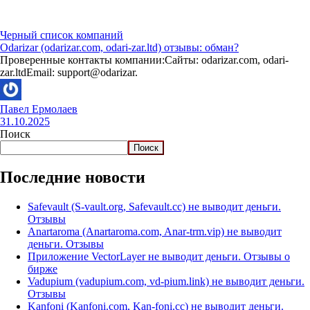
Черный список компаний
Odarizar (odarizar.com, odari-zar.ltd) отзывы: обман?
Проверенные контакты компании:Сайты: odarizar.com, odari-
zar.ltdEmail: support@odarizar.
Павел Ермолаев
31.10.2025
Поиск
Поиск
Последние новости
Safevault (S-vault.org, Safevault.cc) не выводит деньги.
Отзывы
Anartaroma (Anartaroma.com, Anar-trm.vip) не выводит
деньги. Отзывы
Приложение VectorLayer не выводит деньги. Отзывы о
бирже
Vadupium (vadupium.com, vd-pium.link) не выводит деньги.
Отзывы
Kanfoni (Kanfoni.com, Kan-foni.cc) не выводит деньги.