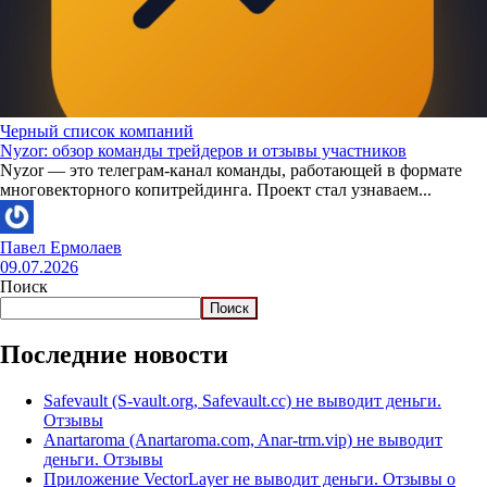
Черный список компаний
Nyzor: обзор команды трейдеров и отзывы участников
Nyzor — это телеграм-канал команды, работающей в формате
многовекторного копитрейдинга. Проект стал узнаваем...
Павел Ермолаев
09.07.2026
Поиск
Поиск
Последние новости
Safevault (S-vault.org, Safevault.cc) не выводит деньги.
Отзывы
Anartaroma (Anartaroma.com, Anar-trm.vip) не выводит
деньги. Отзывы
Приложение VectorLayer не выводит деньги. Отзывы о