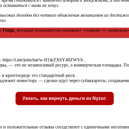
се время сталкивался с каким-то игнором и задержками, а под 
 оставаться с ними не хочу»
высоких доходов без четкого объяснения механизмов их достиж
ти»
м
Tengu
, который пользователи называют «скамом» и «разводом»
: https://t.me/joinchat/w-H1ikZX6Y40ZWVh .
оры, — это не независимый ресурс, а коммерческая площадка. П
 в криптосреде это стандартный риск.
адлежит инвестору — сделки идут через субаккаунты, создаваем
Узнать, как вернуть деньги из Nyzor:
ки и положительные отзывы соседствуют с единичными негати