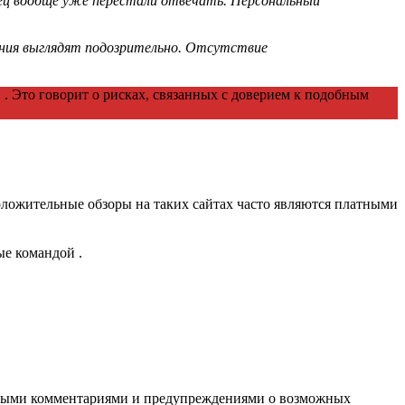
конец вообще уже перестали отвечать. Персональный
ения выглядят подозрительно. Отсутствие
 . Это говорит о рисках, связанных с доверием к подобным
оложительные обзоры на таких сайтах часто являются платными
ые командой .
вными комментариями и предупреждениями о возможных