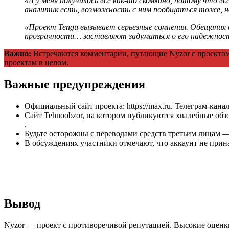
«А у меня получилось все как-то скомкано, потому что в
аналитик есть, возможность с ним пообщаться тоже, но
«Проект Tengu вызывает серьезные сомнения. Обещания 
прозрачности… заставляют задуматься о его надежнос
Важно:
Встречаются комментарии, путающие Nyzor с проекто
проектам в целом.
Важные предупреждения
Официальный сайт проекта: https://max.ru. Телеграм-канал
Сайт Tehnoobzor, на котором публикуются хвалебные обз
.
Будьте осторожны с переводами средств третьим лицам —
В обсуждениях участники отмечают, что аккаунт не прин
Вывод
Nyzor — проект с противоречивой репутацией. Высокие оцен