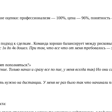
кие оценки: профессионализм — 100%, цена — 96%, понятность 
й подход к сделкам . Команда хорошо балансирует между риско
 1к до 4к дошел. При том, что все что от меня требовалось — э
сят пополняться?»
е. Только начал и сразу все по пи
е, у меня всегда так) Но они 
ть нужно на дистанции. У меня не раз было так что начинали п
кта: