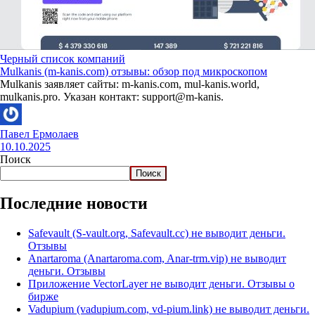
Черный список компаний
Mulkanis (m-kanis.com) отзывы: обзор под микроскопом
Mulkanis заявляет сайты: m-kanis.com, mul-kanis.world,
mulkanis.pro. Указан контакт: support@m-kanis.
Павел Ермолаев
10.10.2025
Поиск
Поиск
Последние новости
Safevault (S-vault.org, Safevault.cc) не выводит деньги.
Отзывы
Anartaroma (Anartaroma.com, Anar-trm.vip) не выводит
деньги. Отзывы
Приложение VectorLayer не выводит деньги. Отзывы о
бирже
Vadupium (vadupium.com, vd-pium.link) не выводит деньги.