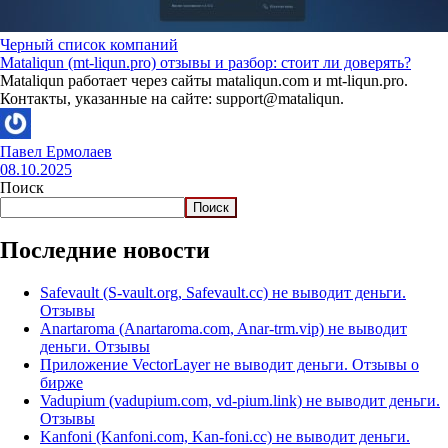
Черный список компаний
Mataliqun (mt-liqun.pro) отзывы и разбор: стоит ли доверять?
Mataliqun работает через сайты mataliqun.com и mt-liqun.pro.
Контакты, указанные на сайте: support@mataliqun.
Павел Ермолаев
08.10.2025
Поиск
Поиск
Последние новости
Safevault (S-vault.org, Safevault.cc) не выводит деньги.
Отзывы
Anartaroma (Anartaroma.com, Anar-trm.vip) не выводит
деньги. Отзывы
Приложение VectorLayer не выводит деньги. Отзывы о
бирже
Vadupium (vadupium.com, vd-pium.link) не выводит деньги.
Отзывы
Kanfoni (Kanfoni.com, Kan-foni.cc) не выводит деньги.