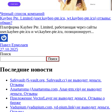
Черный список компаний
Kaybee Pte. Limited (user.kaybee-pte.icu, wt.kaybee-pte.icu) отзывы:
обман?
Платформа Kaybee Pte. Limited, работающая через сайты
user.kaybee-pte.icu и wt.kaybee-pte.icu, позиционирует...
Павел Ермолаев
27.10.2025
Поиск
Поиск
Последние новости
Safevault (S-vault.org, Safevault.cc) не выводит деньги.
Отзывы
Anartaroma (Anartaroma.com, Anar-trm.vip) не выводит
деньги. Отзывы
Приложение VectorLayer не выводит деньги. Отзывы о
бирже
Vadupium (vadupium.com, vd-pium.link) не выводит деньги.
Отзывы