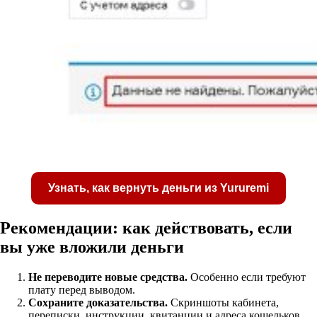
Узнать, как вернуть деньги из Yururemi
Рекомендации: как действовать, если
вы уже вложили деньги
Не переводите новые средства.
Особенно если требуют
Получите бесплатную консультацию по возвр
плату перед выводом.
средств
Сохраните доказательства.
Скриншоты кабинета,
переписки, инструкции, квитанции и адреса кошельков.