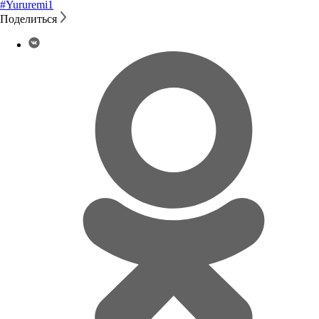
#Yururemi
1
Поделиться