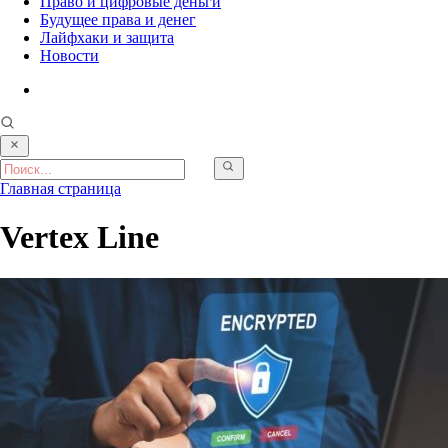
Право и цифровые деньги
Будущее права и денег
Лайфхаки и защита
Новости
Главная страница
Vertex Line