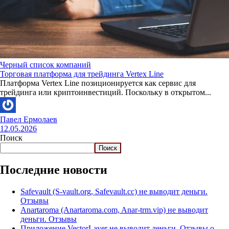
Черный список компаний
Торговая платформа для трейдинга Vertex Line
Платформа Vertex Line позиционируется как сервис для
трейдинга или криптоинвестиций. Поскольку в открытом...
Павел Ермолаев
12.05.2026
Поиск
Поиск
Последние новости
Safevault (S-vault.org, Safevault.cc) не выводит деньги.
Отзывы
Anartaroma (Anartaroma.com, Anar-trm.vip) не выводит
деньги. Отзывы
Приложение VectorLayer не выводит деньги. Отзывы о