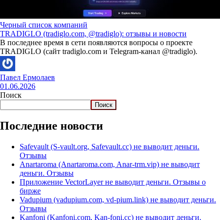
Черный список компаний
TRADIGLO (tradiglo.com, @tradiglo): отзывы и новости
В последнее время в сети появляются вопросы о проекте
TRADIGLO (сайт tradiglo.com и Telegram-канал @tradiglo).
Павел Ермолаев
01.06.2026
Поиск
Поиск
Последние новости
Safevault (S-vault.org, Safevault.cc) не выводит деньги.
Отзывы
Anartaroma (Anartaroma.com, Anar-trm.vip) не выводит
деньги. Отзывы
Приложение VectorLayer не выводит деньги. Отзывы о
бирже
Vadupium (vadupium.com, vd-pium.link) не выводит деньги.
Отзывы
Kanfoni (Kanfoni.com, Kan-foni.cc) не выводит деньги.