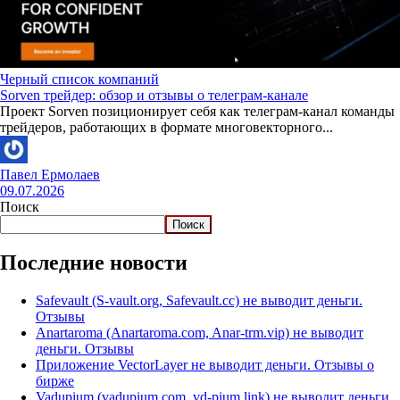
Черный список компаний
Sorven трейдер: обзор и отзывы о телеграм-канале
Проект Sorven позиционирует себя как телеграм-канал команды
трейдеров, работающих в формате многовекторного...
Павел Ермолаев
09.07.2026
Поиск
Поиск
Последние новости
Safevault (S-vault.org, Safevault.cc) не выводит деньги.
Отзывы
Anartaroma (Anartaroma.com, Anar-trm.vip) не выводит
деньги. Отзывы
Приложение VectorLayer не выводит деньги. Отзывы о
бирже
Vadupium (vadupium.com, vd-pium.link) не выводит деньги.