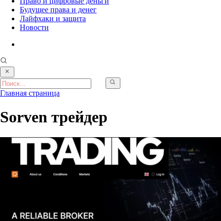
Право и цифровые деньги
Будущее права и денег
Лайфхаки и защита
Новости
Главная страница
Sorven трейдер