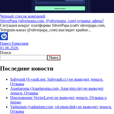
Черный список компаний
SilverPapa (silverpapa.com, @silverpapa_com) отзывы: афера?
Ситуация вокруг платформы SilverPapa (сайт silverpapa.com,
Telegram-канал @silverpapa_com) выглядит крайне...
Павел Ермолаев
01.06.2026
Поиск
Поиск
Последние новости
Safevault (S-vault.org, Safevault.cc) не выводит деньги.
Отзывы
Anartaroma (Anartaroma.com, Anar-trm.vip) не выводит
деньги. Отзывы
Приложение VectorLayer не выводит деньги. Отзывы о
бирже
Vadupium (vadupium.com, vd-pium.link) не выводит деньги.
Отзывы