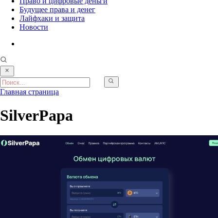
Право и цифровые деньги
Будущее права и денег
Лайфхаки и защита
Новости
Главная страница
SilverPapa