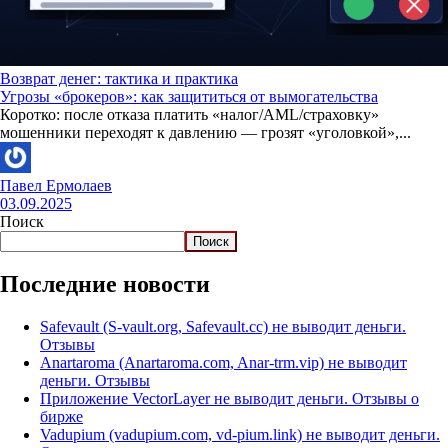
Возврат денег: тактика и практика
Угрозы «брокеров»: как защититься от вымогательства
Коротко: после отказа платить «налог/AML/страховку»
мошенники переходят к давлению — грозят «уголовкой»,...
Павел Ермолаев
03.09.2025
Поиск
Поиск
Последние новости
Safevault (S-vault.org, Safevault.cc) не выводит деньги.
Отзывы
Anartaroma (Anartaroma.com, Anar-trm.vip) не выводит
деньги. Отзывы
Приложение VectorLayer не выводит деньги. Отзывы о
бирже
Vadupium (vadupium.com, vd-pium.link) не выводит деньги.