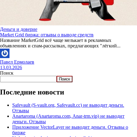
Деньги и доверие
Market Grid биржа: отзывы о выводе средств
Название MarketGrid всё чаще мелькает в рекламных
объявлениях и спам-рассылках, предлагающих "лёгкий...
Павел Ермолаев
13.03.2026
Поиск
Поиск
Последние новости
Safevault (S-vault.org, Safevault.cc) не выводит деньги.
Отзывы
Anartaroma (Anartaroma.com, Anar-trm.vip) не выводит
деньги. Отзывы
Приложение VectorLayer не выводит деньги. Отзывы о
бирже