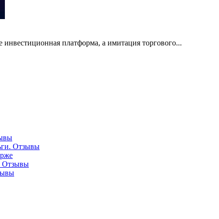
не инвестиционная платформа, а имитация торгового...
зывы
ньги. Отзывы
ирже
и. Отзывы
тзывы