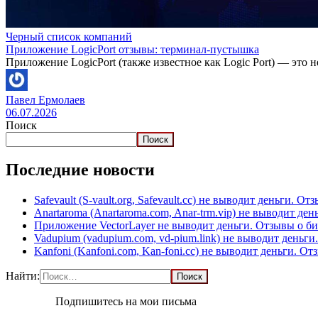
Черный список компаний
Приложение LogicPort отзывы: терминал-пустышка
Приложение LogicPort (также известное как Logic Port) — это 
Павел Ермолаев
06.07.2026
Поиск
Поиск
Последние новости
Safevault (S-vault.org, Safevault.cc) не выводит деньги. От
Anartaroma (Anartaroma.com, Anar-trm.vip) не выводит де
Приложение VectorLayer не выводит деньги. Отзывы о б
Vadupium (vadupium.com, vd-pium.link) не выводит деньг
Kanfoni (Kanfoni.com, Kan-foni.cc) не выводит деньги. О
Найти:
Подпишитесь на мои письма