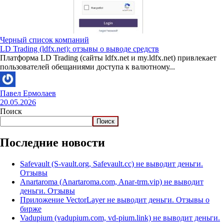
Черный список компаний
LD Trading (ldfx.net): отзывы о выводе средств
Платформа LD Trading (сайты ldfx.net и my.ldfx.net) привлекает
пользователей обещаниями доступа к валютному...
Павел Ермолаев
20.05.2026
Поиск
Поиск
Последние новости
Safevault (S-vault.org, Safevault.cc) не выводит деньги.
Отзывы
Anartaroma (Anartaroma.com, Anar-trm.vip) не выводит
деньги. Отзывы
Приложение VectorLayer не выводит деньги. Отзывы о
бирже
Vadupium (vadupium.com, vd-pium.link) не выводит деньги.