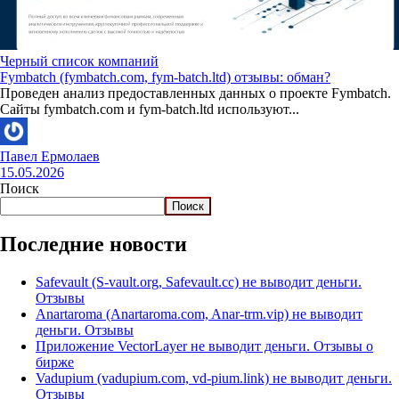
Черный список компаний
Fymbatch (fymbatch.com, fym-batch.ltd) отзывы: обман?
Проведен анализ предоставленных данных о проекте Fymbatch.
Сайты fymbatch.com и fym-batch.ltd используют...
Павел Ермолаев
15.05.2026
Поиск
Поиск
Последние новости
Safevault (S-vault.org, Safevault.cc) не выводит деньги.
Отзывы
Anartaroma (Anartaroma.com, Anar-trm.vip) не выводит
деньги. Отзывы
Приложение VectorLayer не выводит деньги. Отзывы о
бирже
Vadupium (vadupium.com, vd-pium.link) не выводит деньги.
Отзывы