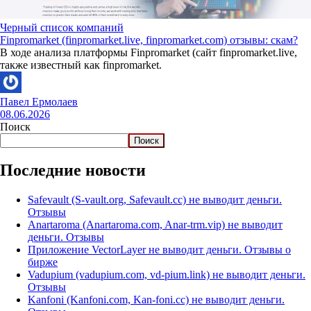
Черный список компаний
Finpromarket (finpromarket.live, finpromarket.com) отзывы: скам?
В ходе анализа платформы Finpromarket (сайт finpromarket.live,
также известный как finpromarket.
Павел Ермолаев
08.06.2026
Поиск
Поиск
Последние новости
Safevault (S-vault.org, Safevault.cc) не выводит деньги.
Отзывы
Anartaroma (Anartaroma.com, Anar-trm.vip) не выводит
деньги. Отзывы
Приложение VectorLayer не выводит деньги. Отзывы о
бирже
Vadupium (vadupium.com, vd-pium.link) не выводит деньги.
Отзывы
Kanfoni (Kanfoni.com, Kan-foni.cc) не выводит деньги.