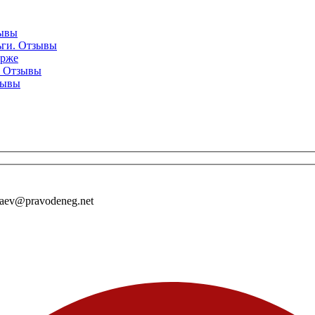
зывы
ньги. Отзывы
ирже
и. Отзывы
тзывы
laev@pravodeneg.net