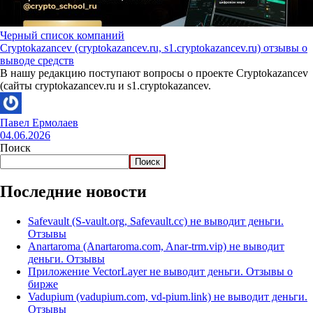
Черный список компаний
Cryptokazancev (cryptokazancev.ru, s1.cryptokazancev.ru) отзывы о
выводе средств
В нашу редакцию поступают вопросы о проекте Cryptokazancev
(сайты cryptokazancev.ru и s1.cryptokazancev.
Павел Ермолаев
04.06.2026
Поиск
Поиск
Последние новости
Safevault (S-vault.org, Safevault.cc) не выводит деньги.
Отзывы
Anartaroma (Anartaroma.com, Anar-trm.vip) не выводит
деньги. Отзывы
Приложение VectorLayer не выводит деньги. Отзывы о
бирже
Vadupium (vadupium.com, vd-pium.link) не выводит деньги.
Отзывы