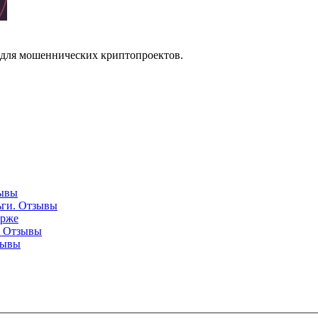
е для мошеннических криптопроектов.
зывы
ньги. Отзывы
ирже
и. Отзывы
тзывы