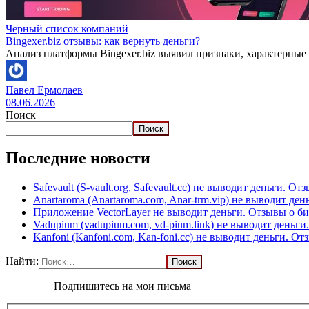
Черный список компаний
Bingexer.biz отзывы: как вернуть деньги?
Анализ платформы Bingexer.biz выявил признаки, характерны
Павел Ермолаев
08.06.2026
Поиск
Поиск
Последние новости
Safevault (S-vault.org, Safevault.cc) не выводит деньги. От
Anartaroma (Anartaroma.com, Anar-trm.vip) не выводит де
Приложение VectorLayer не выводит деньги. Отзывы о б
Vadupium (vadupium.com, vd-pium.link) не выводит деньг
Kanfoni (Kanfoni.com, Kan-foni.cc) не выводит деньги. О
Найти:
Подпишитесь на мои письма