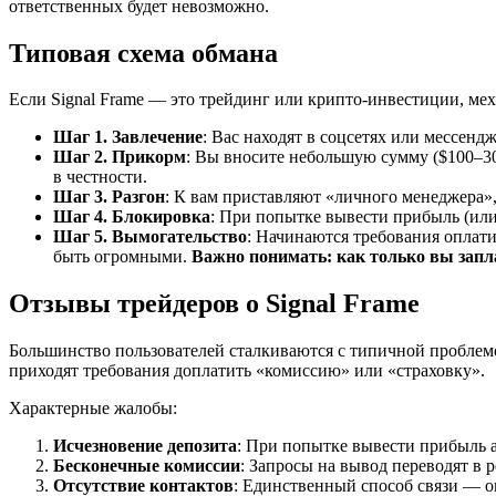
ответственных будет невозможно.
Типовая схема обмана
Если Signal Frame — это трейдинг или крипто-инвестиции, меха
Шаг 1. Завлечение
: Вас находят в соцсетях или мессенд
Шаг 2. Прикорм
: Вы вносите небольшую сумму ($100–3
в честности.
Шаг 3. Разгон
: К вам приставляют «личного менеджера»,
Шаг 4. Блокировка
: При попытке вывести прибыль (или
Шаг 5. Вымогательство
: Начинаются требования оплат
быть огромными.
Важно понимать: как только вы запла
Отзывы трейдеров о Signal Frame
Большинство пользователей сталкиваются с типичной проблемо
приходят требования доплатить «комиссию» или «страховку».
Характерные жалобы:
Исчезновение депозита
: При попытке вывести прибыль а
Бесконечные комиссии
: Запросы на вывод переводят в
Отсутствие контактов
: Единственный способ связи — он