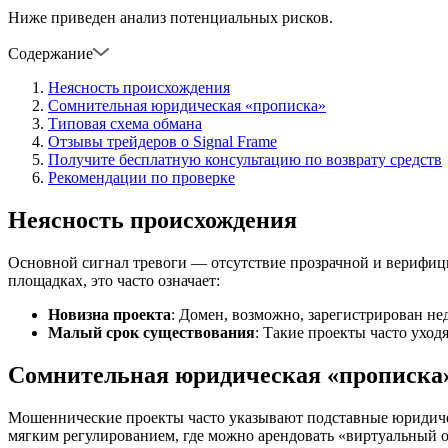
Ниже приведен анализ потенциальных рисков.
Содержание
Неясность происхождения
Сомнительная юридическая «прописка»
Типовая схема обмана
Отзывы трейдеров о Signal Frame
Получите бесплатную консультацию по возврату средств
Рекомендации по проверке
Неясность происхождения
Основной сигнал тревоги — отсутствие прозрачной и верифиц
площадках, это часто означает:
Новизна проекта
: Домен, возможно, зарегистрирован нед
Малый срок существования
: Такие проекты часто уход
Сомнительная юридическая «прописка
Мошеннические проекты часто указывают подставные юридическ
мягким регулированием, где можно арендовать «виртуальный офи