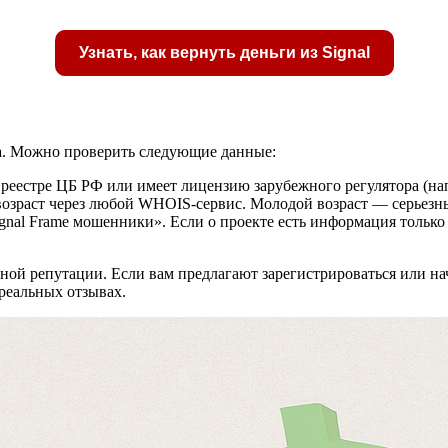
Узнать, как вернуть деньги из Signal
ка. Можно проверить следующие данные:
рату
в реестре ЦБ РФ или имеет лицензию зарубежного регулятора (н
возраст через любой WHOIS-сервис. Молодой возраст — серьезн
Signal Frame мошенники». Если о проекте есть информация только
ой репутации. Если вам предлагают зарегистрироваться или нача
реальных отзывах.