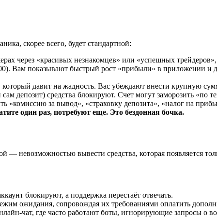
ника, скорее всего, будет стандартной:
жерах через «красивых незнакомцев» или «успешных трейдеров», 
00). Вам показывают быстрый рост «прибыли» в приложении и д
 который давит на жадность. Вас убеждают внести крупную сумм
 сам депозит) средства блокируют. Счет могут заморозить «по 
ить «комиссию за вывод», «страховку депозита», «налог на при
тите один раз, потребуют еще. Это бездонная бочка.
й — невозможностью вывести средства, которая появляется тол
ккаунт блокируют, а поддержка перестаёт отвечать.
 режим ожидания, сопровождая их требованиями оплатить допол
лайн-чат, где часто работают боты, игнорирующие запросы о воз