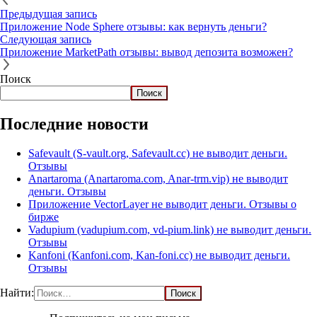
Предыдущая запись
Приложение Node Sphere отзывы: как вернуть деньги?
Следующая запись
Приложение MarketPath отзывы: вывод депозита возможен?
Поиск
Поиск
Последние новости
Safevault (S-vault.org, Safevault.cc) не выводит деньги.
Отзывы
Anartaroma (Anartaroma.com, Anar-trm.vip) не выводит
деньги. Отзывы
Приложение VectorLayer не выводит деньги. Отзывы о
бирже
Vadupium (vadupium.com, vd-pium.link) не выводит деньги.
Отзывы
Kanfoni (Kanfoni.com, Kan-foni.cc) не выводит деньги.
Отзывы
Найти: