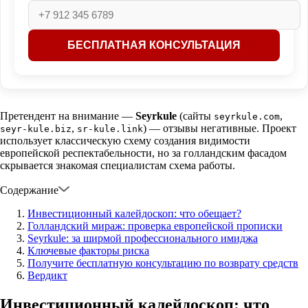
Претендент на внимание —
Seyrkule
(сайты
,
seyrkule.com
,
) — отзывы негативные. Проект
seyr-kule.biz
sr-kule.link
использует классическую схему создания видимости
европейской респектабельности, но за голландским фасадом
скрывается знакомая специалистам схема работы.
Содержание
Инвестиционный калейдоскоп: что обещает?
Голландский мираж: проверка европейской прописки
Seyrkule: за ширмой профессионального имиджа
Ключевые факторы риска
Получите бесплатную консультацию по возврату средств
Вердикт
Инвестиционный калейдоскоп: что