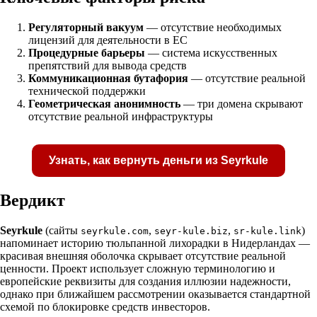
Регуляторный вакуум
— отсутствие необходимых
лицензий для деятельности в ЕС
Процедурные барьеры
— система искусственных
препятствий для вывода средств
Коммуникационная бутафория
— отсутствие реальной
технической поддержки
Геометрическая анонимность
— три домена скрывают
отсутствие реальной инфраструктуры
Узнать, как вернуть деньги из Seyrkule
Вердикт
Seyrkule
(сайты
,
,
)
seyrkule.com
seyr-kule.biz
sr-kule.link
напоминает историю тюльпанной лихорадки в Нидерландах —
Получите бесплатную консультацию по возвр
красивая внешняя оболочка скрывает отсутствие реальной
средств
ценности. Проект использует сложную терминологию и
европейские реквизиты для создания иллюзии надежности,
однако при ближайшем рассмотрении оказывается стандартной
схемой по блокировке средств инвесторов.
Форма для пострадавших инвесторов