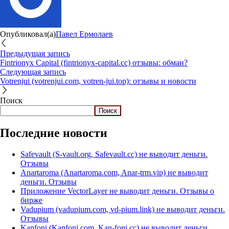
Опубликовал(а)
Павел Ермолаев
Предыдущая запись
Fintrionyx Capital (fintrionyx-capital.cc) отзывы: обман?
Следующая запись
Votrenjui (votrenjui.com, votren-jui.top): отзывы и новости
Поиск
Поиск
Последние новости
Safevault (S-vault.org, Safevault.cc) не выводит деньги.
Отзывы
Anartaroma (Anartaroma.com, Anar-trm.vip) не выводит
деньги. Отзывы
Приложение VectorLayer не выводит деньги. Отзывы о
бирже
Vadupium (vadupium.com, vd-pium.link) не выводит деньги.
Отзывы
Kanfoni (Kanfoni.com, Kan-foni.cc) не выводит деньги.