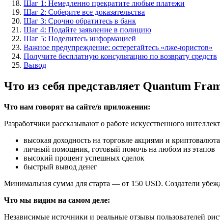
Шаг 1: Немедленно прекратите любые платежи
Шаг 2: Соберите все доказательства
Шаг 3: Срочно обратитесь в банк
Шаг 4: Подайте заявление в полицию
Шаг 5: Поделитесь информацией
Важное предупреждение: остерегайтесь «лже-юристов»
Получите бесплатную консультацию по возврату средств
Вывод
Что из себя представляет Quantum Fra
Что нам говорят на сайте/в приложении:
Разработчики рассказывают о работе искусственного интеллек
высокая доходность на торговле акциями и криптовалют
личный помощник, готовый помочь на любом из этапов
высокий процент успешных сделок
быстрый вывод денег
Минимальная сумма для старта — от 150 USD. Создатели убежд
Что мы видим на самом деле:
Независимые источники и реальные отзывы пользователей рису