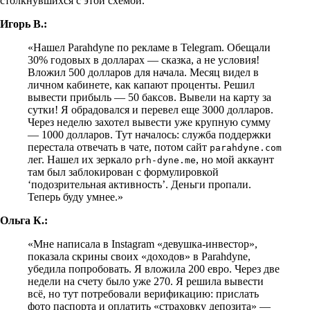
столкнувшихся с этой схемой.
Игорь В.:
«Нашел Parahdyne по рекламе в Telegram. Обещали
30% годовых в долларах — сказка, а не условия!
Вложил 500 долларов для начала. Месяц видел в
личном кабинете, как капают проценты. Решил
вывести прибыль — 50 баксов. Вывели на карту за
сутки! Я обрадовался и перевел еще 3000 долларов.
Через неделю захотел вывести уже крупную сумму
— 1000 долларов. Тут началось: служба поддержки
перестала отвечать в чате, потом сайт
parahdyne.com
лег. Нашел их зеркало
, но мой аккаунт
prh-dyne.me
там был заблокирован с формулировкой
‘подозрительная активность’. Деньги пропали.
Теперь буду умнее.»
Ольга К.:
«Мне написала в Instagram «девушка-инвестор»,
показала скрины своих «доходов» в Parahdyne,
убедила попробовать. Я вложила 200 евро. Через две
недели на счету было уже 270. Я решила вывести
всё, но тут потребовали верификацию: прислать
фото паспорта и оплатить «страховку депозита» —