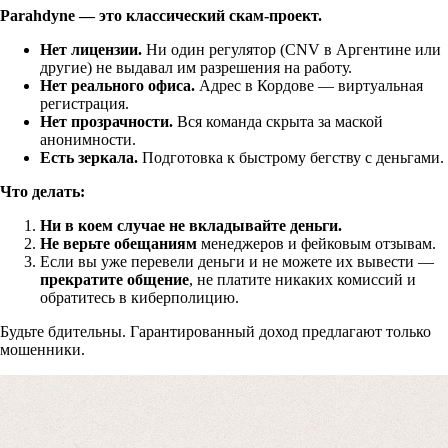
Parahdyne — это классический скам-проект.
Получите бесплатную консультацию по возвр
Нет лицензии.
Ни один регулятор (CNV в Аргентине или
другие) не выдавал им разрешения на работу.
средств
Нет реального офиса.
Адрес в Кордове — виртуальная
регистрация.
Нет прозрачности.
Вся команда скрыта за маской
Форма для пострадавших инвесторов
анонимности.
Есть зеркала.
Подготовка к быстрому бегству с деньгами.
Что делать:
Ни в коем случае не вкладывайте деньги.
Не верьте обещаниям
менеджеров и фейковым отзывам.
Если вы уже перевели деньги и не можете их вывести —
прекратите общение
, не платите никаких комиссий и
обратитесь в киберполицию.
Будьте бдительны. Гарантированный доход предлагают только
мошенники.