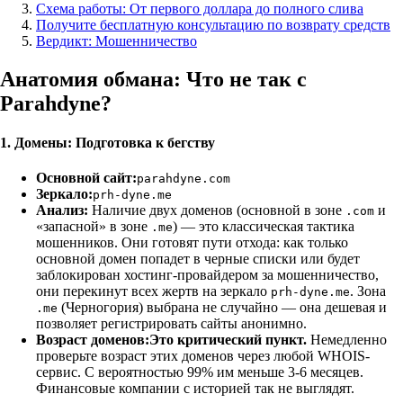
Схема работы: От первого доллара до полного слива
Получите бесплатную консультацию по возврату средств
Вердикт: Мошенничество
Анатомия обмана: Что не так с
Parahdyne?
1. Домены: Подготовка к бегству
Основной сайт:
parahdyne.com
Зеркало:
prh-dyne.me
Анализ:
Наличие двух доменов (основной в зоне
и
.com
«запасной» в зоне
) — это классическая тактика
.me
мошенников. Они готовят пути отхода: как только
основной домен попадет в черные списки или будет
заблокирован хостинг-провайдером за мошенничество,
они перекинут всех жертв на зеркало
. Зона
prh-dyne.me
(Черногория) выбрана не случайно — она дешевая и
.me
позволяет регистрировать сайты анонимно.
Возраст доменов:
Это критический пункт.
Немедленно
проверьте возраст этих доменов через любой WHOIS-
сервис. С вероятностью 99% им меньше 3-6 месяцев.
Финансовые компании с историей так не выглядят.