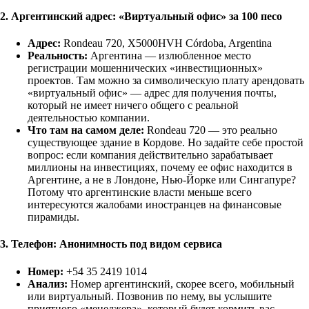
2. Аргентинский адрес: «Виртуальный офис» за 100 песо
Адрес:
Rondeau 720, X5000HVH Córdoba, Argentina
Реальность:
Аргентина — излюбленное место
регистрации мошеннических «инвестиционных»
проектов. Там можно за символическую плату арендовать
«виртуальный офис» — адрес для получения почты,
который не имеет ничего общего с реальной
деятельностью компании.
Что там на самом деле:
Rondeau 720 — это реально
существующее здание в Кордове. Но задайте себе простой
вопрос: если компания действительно зарабатывает
миллионы на инвестициях, почему ее офис находится в
Аргентине, а не в Лондоне, Нью-Йорке или Сингапуре?
Потому что аргентинские власти меньше всего
интересуются жалобами иностранцев на финансовые
пирамиды.
3. Телефон: Анонимность под видом сервиса
Номер:
+54 35 2419 1014
Анализ:
Номер аргентинский, скорее всего, мобильный
или виртуальный. Позвонив по нему, вы услышите
приятного «менеджера», который будет кормить вас