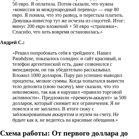
50 евро. Я оплатила. Потом сказали, что нужна
«комиссия за международный перевод» — еще 80
евро. Я поняла, что это развод, и перестала платить.
Девушка-инвестор тут же исчезла из соцсетей. Итог:
минус 200 евро вложений + 50 евро «страховки».
Спасибо, что хоть вовремя остановилась.»
Андрей С.:
«Решил попробовать себя в трейдинге. Нашел
Parahdyne, показалось солидно: и сайт красивый, и
телефон аргентинский есть, даже созвонился с
менеджером, он так убедительно рассказывал.
Вложил 1000 долларов. Пару раз успешно выводил
проценты, мелкие суммы. Когда попытался вывести
тело депозита (свою тысячу), мне сказали, что это
невозможно, так как я нарушил «правило торговой
активности». Предложили «премиум-аккаунт» за 500
долларов, который снимает все ограничения. Я не
повелся и не заплатил. В итоге сижу с
заблокированным аккаунтом и нулем на счету. Не
будьте как я, не ведитесь на красивые обещания.»
Схема работы: От первого доллара до