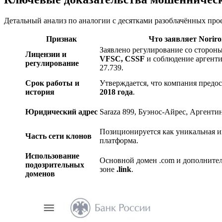
Детальный анализ по аналогии с десятками разоблачённых про
Признак
Что заявляет Noriro
Заявлено регулирование со сторон
Лицензии и
VFSC, CSSF
и соблюдение аргенти
регулирование
27.739.
Срок работы и
Утверждается, что компания предос
история
2018 года
.
Юридический адрес
Saraza 899, Буэнос-Айрес, Аргентин
Позиционируется как уникальная 
Часть сети клонов
платформа.
Использование
Основной домен .com и дополните
подозрительных
зоне
.link
.
доменов