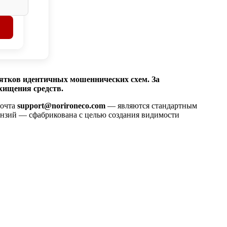
есятков идентичных мошеннических схем. За
хищения средств.
очта
support@norironeco.com
— являются стандартным
ензий — сфабрикована с целью создания видимости