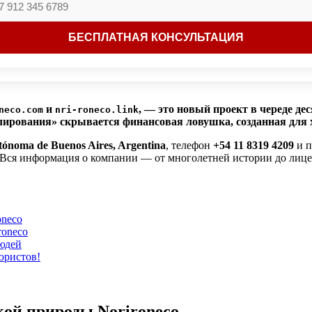
и
, — это новый проект в череде д
neco.com
nri-roneco.link
ирования» скрывается финансовая ловушка, созданная для 
ónoma de Buenos Aires, Argentina
, телефон
+54 11 8319 4209
и п
 Вся информация о компании — от многолетней истории до лиц
oneco
roneco
юдей
юристов!
ой природы Norironeco