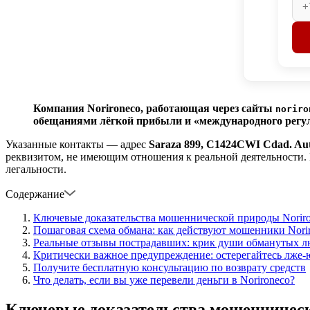
Компания Norironeco, работающая через сайты
noriro
обещаниями лёгкой прибыли и «международного регул
Указанные контакты — адрес
Saraza 899, C1424CWI Cdad. Aut
реквизитом, не имеющим отношения к реальной деятельности.
легальности.
Содержание
Ключевые доказательства мошеннической природы Norir
Пошаговая схема обмана: как действуют мошенники Nori
Реальные отзывы пострадавших: крик души обманутых л
Критически важное предупреждение: остерегайтесь лже-
Получите бесплатную консультацию по возврату средств
Что делать, если вы уже перевели деньги в Norironeco?
Ключевые доказательства мошенническ