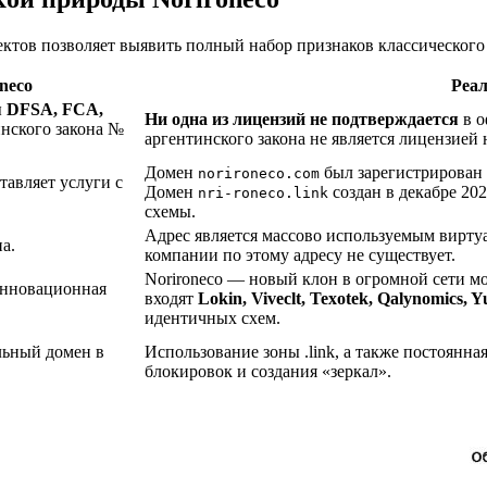
ектов позволяет выявить полный набор признаков классического
neco
Реал
ы
DFSA, FCA,
Ни одна из лицензий не подтверждается
в о
нского закона №
аргентинского закона не является лицензией 
Домен
был зарегистрирован
norironeco.com
тавляет услуги с
Домен
создан в декабре 202
nri-roneco.link
схемы.
Адрес является массово используемым вирту
а.
компании по этому адресу не существует.
Norironeco — новый клон в огромной сети м
инновационная
входят
Lokin, Viveclt, Texotek, Qalynomics, 
идентичных схем.
льный домен в
Использование зоны .link, а также постоянн
блокировок и создания «зеркал».