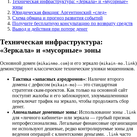
Техническая инфраструктура: «Зеркала» и «мусорные»
зоны
Юридическая фикция: Аргентинский «след»
Схема обмана и прогноз развития событий
Получите бесплатную консультацию по возврату средств
Вывод и действия при потере денег
Техническая инфраструктура:
«Зеркала» и «мусорные» зоны
Основной домен (
) и его зеркало (
)
mikainmo.com
mikain-mo.link
демонстрируют классические технические уловки мошенников.
Тактика «запасных аэродромов»
: Наличие второго
домена с дефисом (
) — это стандартная
mikain-mo
стратегия скам-проектов. Как только на основной сайт
поступят жалобы и его заблокируют, злоумышленники
переключат трафик на зеркало, чтобы продолжить сбор
денег.
Аномальные доменные зоны
: Использование зоны
.link
для «личного кабинета» или зеркала — грубый признак
непрофессионализма. Легальные финансовые организации
не используют дешевые, редко контролируемые зоны для
ведения операций с клиентскими деньгами.
часто
.link