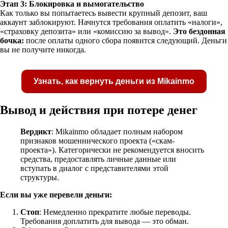
Этап 3: Блокировка и вымогательство
Как только вы попытаетесь вывести крупный депозит, ваш
аккаунт заблокируют. Начнутся требования оплатить «налоги»,
«страховку депозита» или «комиссию за вывод».
Это бездонная
бочка:
после оплаты одного сбора появится следующий. Деньги
вы не получите никогда.
Узнать, как вернуть деньги из Mikainmo
Вывод и действия при потере денег
Вердикт
: Mikainmo обладает полным набором
признаков мошеннического проекта («скам-
Получите бесплатную консультацию по возвр
проекта»). Категорически не рекомендуется вносить
средств
средства, предоставлять личные данные или
вступать в диалог с представителями этой
структуры.
Форма для пострадавших инвесторов
Если вы уже перевели деньги:
Стоп
: Немедленно прекратите любые переводы.
Требования доплатить для вывода — это обман.