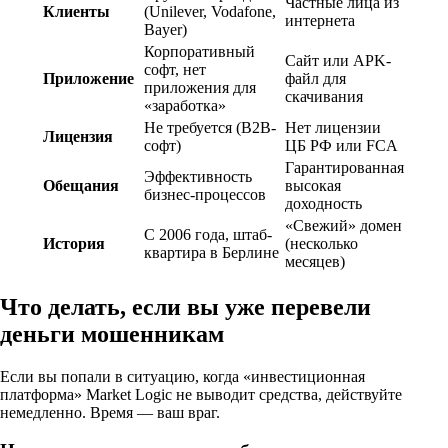
Частные лица из
Клиенты
(Unilever, Vodafone,
интернета
Bayer)
Корпоративный
Сайт или APK-
софт, нет
Приложение
файл для
приложения для
скачивания
«заработка»
Не требуется (B2B-
Нет лицензии
Лицензия
софт)
ЦБ РФ или FCA
Гарантированная
Эффективность
Обещания
высокая
бизнес-процессов
доходность
«Свежий» домен
С 2006 года, штаб-
История
(несколько
квартира в Берлине
месяцев)
Что делать, если вы уже перевели
деньги мошенникам
Если вы попали в ситуацию, когда «инвестиционная
платформа» Market Logic не выводит средства, действуйте
немедленно. Время — ваш враг.