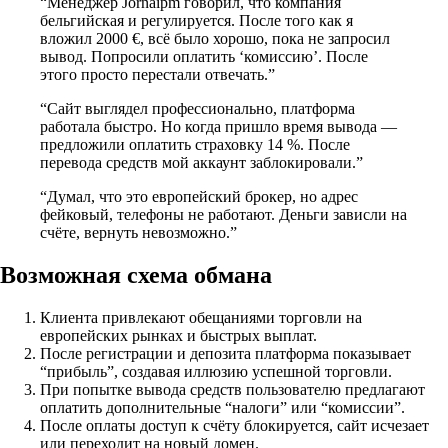
“Менеджер Jornaipm говорил, что компания
бельгийская и регулируется. После того как я
вложил 2000 €, всё было хорошо, пока не запросил
вывод. Попросили оплатить ‘комиссию’. После
этого просто перестали отвечать.”
“Сайт выглядел профессионально, платформа
работала быстро. Но когда пришло время вывода —
предложили оплатить страховку 14 %. После
перевода средств мой аккаунт заблокировали.”
“Думал, что это европейский брокер, но адрес
фейковый, телефоны не работают. Деньги зависли на
счёте, вернуть невозможно.”
Возможная схема обмана
Клиента привлекают обещаниями торговли на
европейских рынках и быстрых выплат.
После регистрации и депозита платформа показывает
“прибыль”, создавая иллюзию успешной торговли.
При попытке вывода средств пользователю предлагают
оплатить дополнительные “налоги” или “комиссии”.
После оплаты доступ к счёту блокируется, сайт исчезает
или переходит на новый домен.