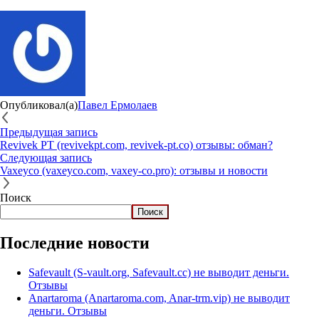
Опубликовал(а)
Павел Ермолаев
Предыдущая запись
Revivek PT (revivekpt.com, revivek-pt.co) отзывы: обман?
Следующая запись
Vaxeyco (vaxeyco.com, vaxey-co.pro): отзывы и новости
Поиск
Поиск
Последние новости
Safevault (S-vault.org, Safevault.cc) не выводит деньги.
Отзывы
Anartaroma (Anartaroma.com, Anar-trm.vip) не выводит
деньги. Отзывы