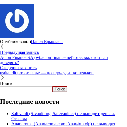
Опубликовал(а)
Павел Ермолаев
Предыдущая запись
Aclon Finance SA (wt.aclon‑finance.net) отзывы: стоит ли
доверять?
Следующая запись
usdtaudit.pro отзывы: — псевдо-аудит кошельков
Поиск
Поиск
Последние новости
Safevault (S-vault.org, Safevault.cc) не выводит деньги.
Отзывы
Anartaroma (Anartaroma.com, Anar-trm.vip) не выводит