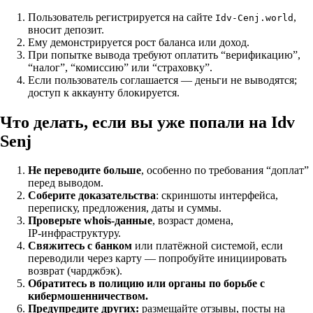
Пользователь регистрируется на сайте
,
Idv‑Cenj.world
вносит депозит.
Ему демонстрируется рост баланса или доход.
При попытке вывода требуют оплатить “верификацию”,
“налог”, “комиссию” или “страховку”.
Если пользователь соглашается — деньги не выводятся;
доступ к аккаунту блокируется.
Что делать, если вы уже попали на Idv
Senj
Не переводите больше
, особенно по требования “доплат”
перед выводом.
Соберите доказательства
: скриншоты интерфейса,
переписку, предложения, даты и суммы.
Проверьте whois‑данные
, возраст домена,
IP‑инфраструктуру.
Свяжитесь с банком
или платёжной системой, если
переводили через карту — попробуйте инициировать
возврат (чарджбэк).
Обратитесь в полицию или органы по борьбе с
кибермошенничеством.
Предупредите других:
размещайте отзывы, посты на