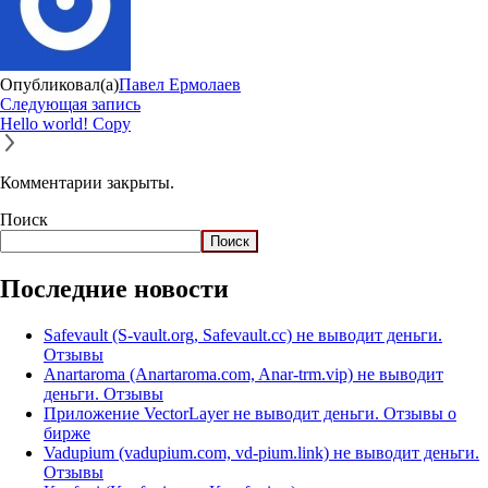
Опубликовал(а)
Павел Ермолаев
Следующая запись
Hello world! Copy
Комментарии закрыты.
Поиск
Поиск
Последние новости
Safevault (S-vault.org, Safevault.cc) не выводит деньги.
Отзывы
Anartaroma (Anartaroma.com, Anar-trm.vip) не выводит
деньги. Отзывы
Приложение VectorLayer не выводит деньги. Отзывы о
бирже
Vadupium (vadupium.com, vd-pium.link) не выводит деньги.
Отзывы