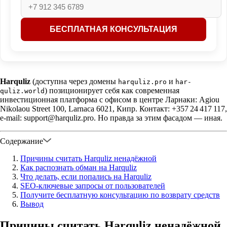
Harquliz
(доступна через домены
и
harquliz.pro
har-
) позиционирует себя как современная
quliz.world
инвестиционная платформа с офисом в центре Ларнаки: Agiou
Nikolaou Street 100, Larnaca 6021, Кипр. Контакт: +357 24 417 117,
e-mail: support@harquliz.pro. Но правда за этим фасадом — иная.
Содержание
Причины считать Harquliz ненадёжной
Как распознать обман на Harquliz
Что делать, если попались на Harquliz
SEO‑ключевые запросы от пользователей
Получите бесплатную консультацию по возврату средств
Вывод
Причины считать Harquliz ненадёжной