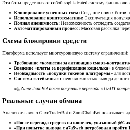
Эти боты представляют собой sophisticated систему финансовог
Клонирование успешных схем:
Создание новых ботов п
Использование криптотематики:
Эксплуатация популяр
Полная анонимность:
Невозможность отследить создате
Автоматизированный процесс:
Массовая рассылка через
Схема блокировки средств
Платформа использует многоуровневую систему ограничений:
Требование «комиссии за активацию смарт-контракта
Введение «платы за верификацию кошелька»
в блокче
Необходимость «покупки токенов платформы»
для дос
Система «стейкинга»
с невозможностью вывода депозит
«@ZumiChainBot после получения перевода в USDT потр
Реальные случаи обмана
Анализ отзывов о GaxoTraderBot и ZumiChainBot показывает и
«После перевода средств на кошелек, указанный @Gaxo
«При попытке вывода с a7a5web потребовали пройти 