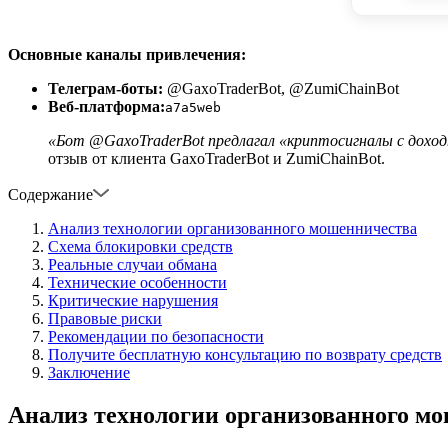
Основные каналы привлечения:
Телеграм-боты:
@GaxoTraderBot, @ZumiChainBot
Веб-платформа:
a7a5web
«Бот @GaxoTraderBot предлагал «криптосигналы с доход
отзыв от клиента GaxoTraderBot и ZumiChainBot.
Содержание
Анализ технологии организованного мошенничества
Схема блокировки средств
Реальные случаи обмана
Технические особенности
Критические нарушения
Правовые риски
Рекомендации по безопасности
Получите бесплатную консультацию по возврату средств
Заключение
Анализ технологии организованного м