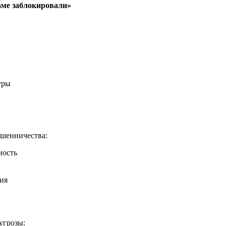
аме заблокировали»
уры
ошенничества:
ность
ия
угрозы: