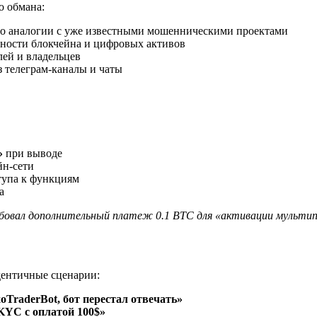
о обмана:
о аналогии с уже известными мошенническими проектами
ности блокчейна и цифровых активов
лей и владельцев
 телеграм-каналы и чаты
»
при выводе
йн-сети
тупа к функциям
а
ебовал дополнительный платеж 0.1 BTC для «активации мульти
дентичные сценарии:
TraderBot, бот перестал отвечать»
KYC с оплатой 100$»