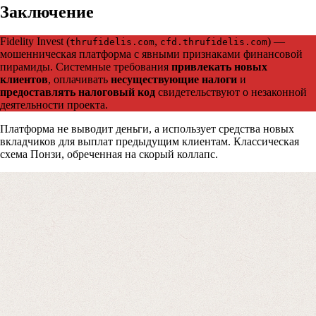
Заключение
Fidelity Invest (
,
) —
thrufidelis.com
cfd.thrufidelis.com
мошенническая платформа с явными признаками финансовой
Получите бесплатную консультацию по возвр
пирамиды. Системные требования
привлекать новых
средств
клиентов
, оплачивать
несуществующие налоги
и
предоставлять налоговый код
свидетельствуют о незаконной
деятельности проекта.
Форма для пострадавших инвесторов
Платформа не выводит деньги, а использует средства новых
вкладчиков для выплат предыдущим клиентам. Классическая
схема Понзи, обреченная на скорый коллапс.