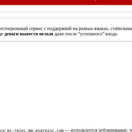
вестиционный сервис с поддержкой на разных языках, стабильн
где
деньги вывести нельзя
даже после “успешного” входа.
,
,
— используется дублирование, ч
co
es‑reinc.me
esgreinc.com