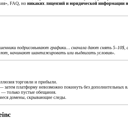
вия», FAQ, но
никаких лицензий и юридической информации н
 мошенники подрисовывают графики… сначала дают снять 5–10$
ируют, начинают шантажировать или выдвигать условия»
.
ллюзия торговли и прибыли.
 затем платформу невозможно покинуть без дополнительных 
— только пустые обещания.
еся домены, скрывающие следы.
einc