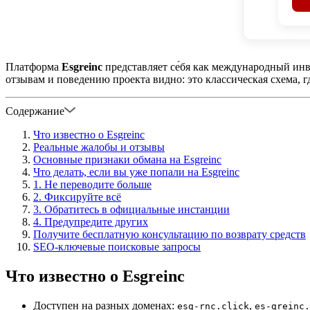
Платформа
Esgreinc
представляет се́бя как международный ин
отзывам и поведению проекта видно: это классическая схема, 
Содержание
Что известно о Esgreinc
Реальные жалобы и отзывы
Основные признаки обмана на Esgreinc
Что делать, если вы уже попали на Esgreinc
1. Не переводите больше
2. Фиксируйте всё
3. Обратитесь в официальные инстанции
4. Предупредите других
Получите бесплатную консультацию по возврату средств
SEO-ключевые поисковые запросы
Что известно о Esgreinc
Доступен на разных доменах:
,
esg‑rnc.click
es‑greinc.