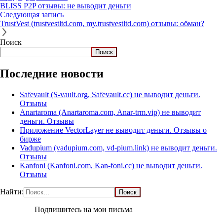
BLISS P2P отзывы: не выводит деньги
Следующая запись
TrustVest (trustvestltd.com, my.trustvestltd.com) отзывы: обман?
Поиск
Поиск
Последние новости
Safevault (S-vault.org, Safevault.cc) не выводит деньги.
Отзывы
Anartaroma (Anartaroma.com, Anar-trm.vip) не выводит
деньги. Отзывы
Приложение VectorLayer не выводит деньги. Отзывы о
бирже
Vadupium (vadupium.com, vd-pium.link) не выводит деньги.
Отзывы
Kanfoni (Kanfoni.com, Kan-foni.cc) не выводит деньги.
Отзывы
Найти:
Подпишитесь на мои письма