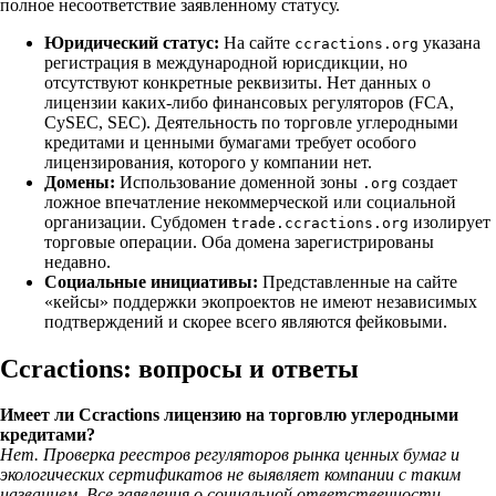
полное несоответствие заявленному статусу.
Юридический статус:
На сайте
указана
ccractions.org
регистрация в международной юрисдикции, но
отсутствуют конкретные реквизиты. Нет данных о
лицензии каких-либо финансовых регуляторов (FCA,
CySEC, SEC). Деятельность по торговле углеродными
кредитами и ценными бумагами требует особого
лицензирования, которого у компании нет.
Домены:
Использование доменной зоны
создает
.org
ложное впечатление некоммерческой или социальной
организации. Субдомен
изолирует
trade.ccractions.org
торговые операции. Оба домена зарегистрированы
недавно.
Социальные инициативы:
Представленные на сайте
«кейсы» поддержки экопроектов не имеют независимых
подтверждений и скорее всего являются фейковыми.
Ccractions: вопросы и ответы
Имеет ли Ccractions лицензию на торговлю углеродными
кредитами?
Нет. Проверка реестров регуляторов рынка ценных бумаг и
экологических сертификатов не выявляет компании с таким
названием. Все заявления о социальной ответственности —