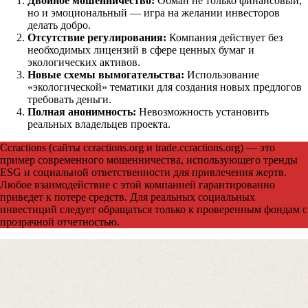
Двойное мошенничество:
Обман не только финансовый,
но и эмоциональный — игра на желании инвесторов
Получите бесплатную консультацию по возвр
делать добро.
средств
Отсутствие регулирования:
Компания действует без
необходимых лицензий в сфере ценных бумаг и
экологических активов.
Новые схемы вымогательства:
Использование
Форма для пострадавших инвесторов
«экологической» тематики для создания новых предлогов
требовать деньги.
Полная анонимность:
Невозможность установить
реальных владельцев проекта.
Ccractions (сайты ccractions.org и trade.ccractions.org) — это
пример современного мошенничества, использующего тренды
ESG и социальной ответственности для привлечения жертв.
Любое взаимодействие с этой компанией гарантированно
приведет к потере средств. Для реальных социальных
инвестиций следует обращаться только к проверенным фондам с
прозрачной отчетностью.