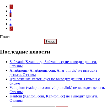
1
2
3
4
Поиск
Поиск
Последние новости
Safevault (S-vault.org, Safevault.cc) не выводит деньги.
Отзывы
Anartaroma (Anartaroma.com, Anar-trm.vip) не выводит
деньги. Отзывы
Приложение VectorLayer не выводит деньги. Отзывы о
бирже
Vadupium (vadupium.com, vd-pium.link) не выводит деньги.
Отзывы
Kanfoni (Kanfoni.com, Kan-foni.cc) не выводит деньги.
Отзывы