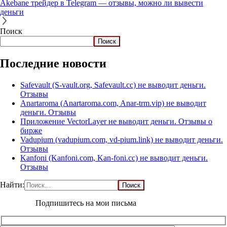
Akebane трейдер в Telegram — отзывы, можно ли вывести
деньги
Поиск
Поиск
Последние новости
Safevault (S-vault.org, Safevault.cc) не выводит деньги.
Отзывы
Anartaroma (Anartaroma.com, Anar-trm.vip) не выводит
деньги. Отзывы
Приложение VectorLayer не выводит деньги. Отзывы о
бирже
Vadupium (vadupium.com, vd-pium.link) не выводит деньги.
Отзывы
Kanfoni (Kanfoni.com, Kan-foni.cc) не выводит деньги.
Отзывы
Найти:
Подпишитесь на мои письма