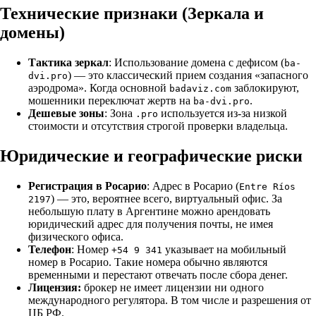
Технические признаки (Зеркала и
домены)
Тактика зеркал
: Использование домена с дефисом (
ba-
) — это классический прием создания «запасного
dvi.pro
аэродрома». Когда основной
заблокируют,
badaviz.com
мошенники переключат жертв на
.
ba-dvi.pro
Дешевые зоны
: Зона
используется из-за низкой
.pro
стоимости и отсутствия строгой проверки владельца.
Юридические и географические риски
Регистрация в Росарио
: Адрес в Росарио (
Entre Ríos
) — это, вероятнее всего, виртуальный офис. За
2197
небольшую плату в Аргентине можно арендовать
юридический адрес для получения почты, не имея
физического офиса.
Телефон
: Номер
указывает на мобильный
+54 9 341
номер в Росарио. Такие номера обычно являются
временными и перестают отвечать после сбора денег.
Лицензия:
брокер не имеет лицензии ни одного
международного регулятора. В том числе и разрешения от
ЦБ РФ.