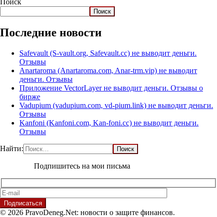
Поиск
Поиск
Последние новости
Safevault (S-vault.org, Safevault.cc) не выводит деньги.
Отзывы
Anartaroma (Anartaroma.com, Anar-trm.vip) не выводит
деньги. Отзывы
Приложение VectorLayer не выводит деньги. Отзывы о
бирже
Vadupium (vadupium.com, vd-pium.link) не выводит деньги.
Отзывы
Kanfoni (Kanfoni.com, Kan-foni.cc) не выводит деньги.
Отзывы
Найти:
Подпишитесь на мои письма
© 2026 PravoDeneg.Net: новости о защите финансов.